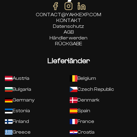
CONTACT@YAKKEXP.COM
KONTAKT
Datenschutz
AGB
Händler werden
RÜCKGABE
Lieferländer
Austria
Belgium
Bulgaria
Czech Republic
Germany
Denmark
Estonia
Spain
Finland
France
Greece
Croatia