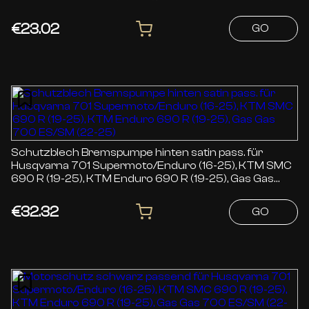
25)
€23.02
GO
Schutzblech Bremspumpe hinten satin pass. für
Husqvarna 701 Supermoto/Enduro (16-25), KTM SMC
690 R (19-25), KTM Enduro 690 R (19-25), Gas Gas
700 ES/SM (22-25)
€32.32
GO