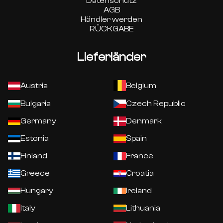
Datenschutz
AGB
Händler werden
RÜCKGABE
Lieferländer
Austria
Belgium
Bulgaria
Czech Republic
Germany
Denmark
Estonia
Spain
Finland
France
Greece
Croatia
Hungary
Ireland
Italy
Lithuania