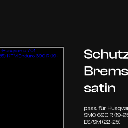
Schut
Brems
satin
pass. für Husqv
SMC 690 R (19-25
ES/SM (22-25)