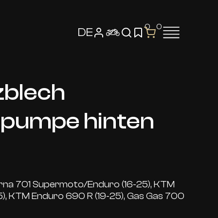
0
0
DE
zblech
pumpe hinten
arna 701 Supermoto/Enduro (16-25), KTM
), KTM Enduro 690 R (19-25), Gas Gas 700