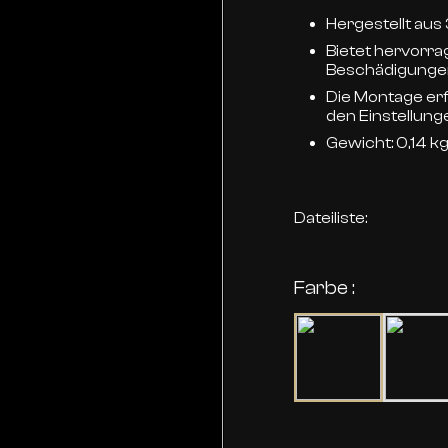
Hergestellt au
Bietet hervorra
Beschädigunge
Die Montage er
den Einstellun
Gewicht: 0,14 k
Dateiliste:
Farbe :