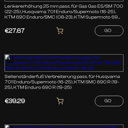
Lenkererhöhung 25 mm pass. für Gas Gas ES/SM 700
(22-25), Husqvarna 701 Enduro/Supermoto (16-25),
KTM 690 Enduro/SMC (08-23), KTM Supermoto 690
(07-10)
€27.67
GO
Seitenständerfuß Verbreiterung pass. für Husqvarna
701 Enduro/Supermoto (16-25), KTM SMC 690 R (19-
25), KTM Enduro 690 R (19-25)
€39.29
GO