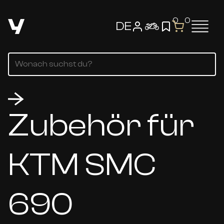
0
0
DE
Zubehör für
KTM SMC
690