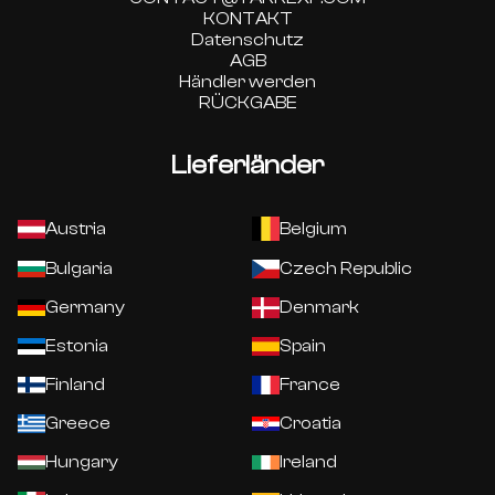
KONTAKT
Datenschutz
AGB
Händler werden
RÜCKGABE
Lieferländer
Austria
Belgium
Bulgaria
Czech Republic
Germany
Denmark
Estonia
Spain
Finland
France
Greece
Croatia
Hungary
Ireland