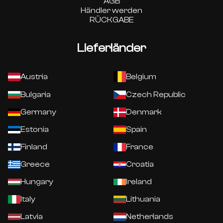
AGB
Händler werden
RÜCKGABE
Lieferländer
Austria
Belgium
Bulgaria
Czech Republic
Germany
Denmark
Estonia
Spain
Finland
France
Greece
Croatia
Hungary
Ireland
Italy
Lithuania
Latvia
Netherlands