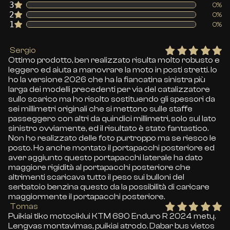
3
0%
2
0%
1
0%
Sergio
Ottimo prodotto, ben realizzato risulta molto robusto e
leggero ed aiuta a manovrare la moto in posti stretti. Io
ho la versione 2026 che ha la fiancatina sinistra più
larga dei modelli precedenti per via del catalizzatore
sullo scarico ma ho risolto sostituendo gli spessori da
sei millimetri originali che si mettono sulle staffe
passeggero con altri da quindici millimetri, solo sul lato
sinistro ovviamente, ed il risultato è stato fantastico.
Non ho realizzato delle foto purtroppo ma se riesco le
posto. Ho anche montato il portapacchi posteriore ed
aver aggiunto questo portapacchi laterale ha dato
maggiore rigidità al portapacchi posteriore che
altrimenti scaricava tutto il peso sui bulloni del
serbatoio benzina questo da la possibilità di caricare
maggiormente il portapacchi posteriore.
Tomas
Puikiai tiko motociklui KTM 690 Enduro R 2024 metų.
Lengvas montavimas, puikiai atrodo. Dabar bus vietos