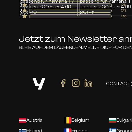
3
0%
2
0%
1
0%
Jetzt zum Newsletter a
BLEIB AUF DEM LAUFENDEN, MELDE DICH FÜR DE
CONTACT
Austria
Belgium
Bulgar
Finland
France
Greec