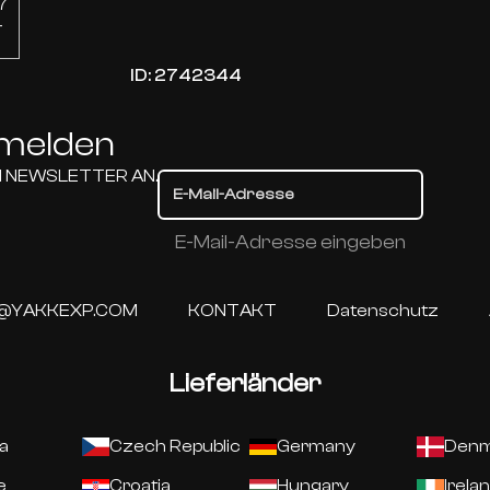
ID: 2742344
nmelden
N NEWSLETTER AN.
E-Mail-Adresse eingeben
@YAKKEXP.COM
KONTAKT
Datenschutz
Lieferländer
ia
Czech Republic
Germany
Denm
e
Croatia
Hungary
Irela