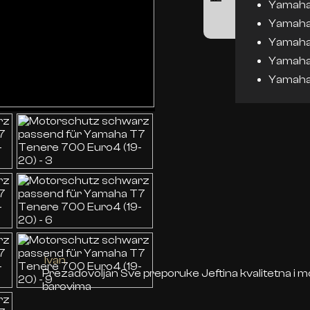
Yamaha
Yamaha
Yamaha
Yamaha
Yamaha
Ivan
Prezadovoljan Sve preporuke Jeftina kvalitetna i mo
barovima