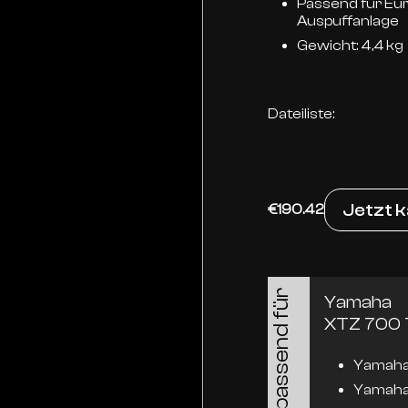
Passend für Eu
Auspuffanlage
Gewicht: 4,4 kg
Dateiliste:
Jetzt 
€190.42
passend für
Yamaha
XTZ 700 
Yamaha
Yamaha