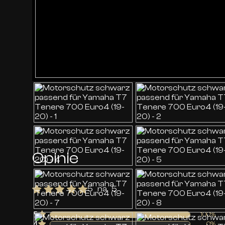
Opinie
5 na 5
5
100%
4
0%