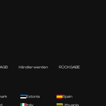
AGB
Händler werden
RÜCKGABE
ark
Estonia
Spain
nd
Italy
Lithuania