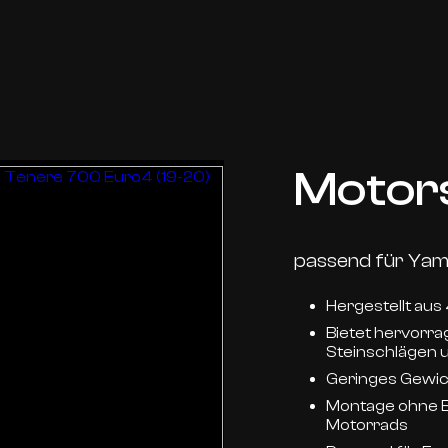
Motor
passend für Yam
Hergestellt au
Bietet hervorr
Steinschlägen u
Geringes Gewich
Montage ohne Ei
Motorrads