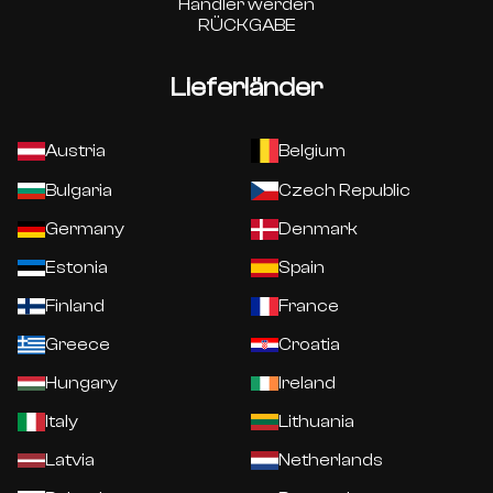
Händler werden
RÜCKGABE
Lieferländer
Austria
Belgium
Bulgaria
Czech Republic
Germany
Denmark
Estonia
Spain
Finland
France
Greece
Croatia
Hungary
Ireland
Italy
Lithuania
Latvia
Netherlands