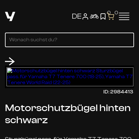
0
0
DE
ID: 2984413
Motorschutzbügel hinten
schwarz