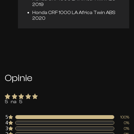
2019
Honda CRF 1000 LA Africa Twin ABS
2020
Opinie
5 na 5
5
100%
4
0%
3
0%