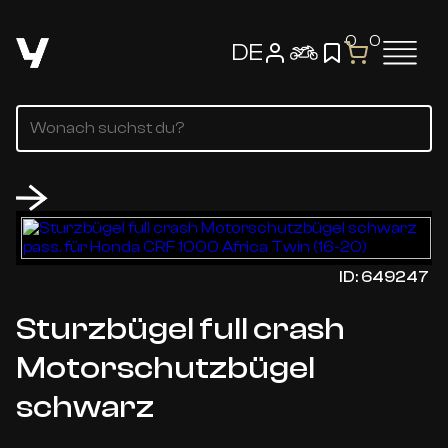
0
0
DE
ID: 649247
Sturzbügel full crash
Motorschutzbügel
schwarz