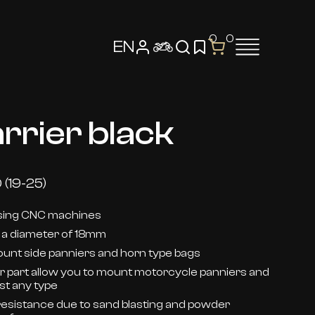
0
0
EN
arrier black
(19-25)
using CNC machines
 a diameter of 18mm
ount side panniers and horn type bags
wer part allow you to mount motorcycle panniers and
st any type
resistance due to sand blasting and powder