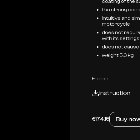
coating of the 
the strong cons
intuitive and sim
motorcycle
does not requir
with its settings
does not cause 
weight 5.6 kg
File list:
instruction
Buy no
€174.15