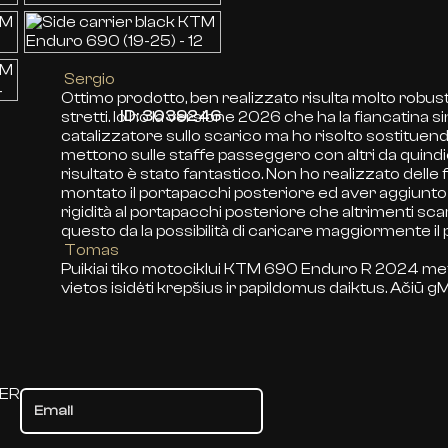
Sergio
Ottimo prodotto, ben realizzato risulta molto robus
ID: 3039246
stretti. Io ho la versione 2026 che ha la fiancatina si
catalizzatore sullo scarico ma ho risolto sostituendo 
mettono sulle staffe passeggero con altri da quindici 
risultato è stato fantastico. Non ho realizzato dell
montato il portapacchi posteriore ed aver aggiunt
rigidità al portapacchi posteriore che altrimenti scar
questo da la possibilità di caricare maggiormente il
Tomas
Puikiai tiko motociklui KTM 690 Enduro R 2024 met
vietos isidėti krepšius ir papildomus daiktus. Ačiū 
TER