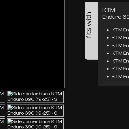
KTM
fits with
Enduro 6
KTM En
KTM En
KTM En
KTM En
KTM En
KTM En
KTM En