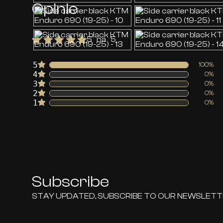
Opinie
5 na 5
5
100%
4
0%
3
0%
2
0%
1
0%
Subscribe
STAY UPDATED, SUBSCRIBE TO OUR NEWSLET