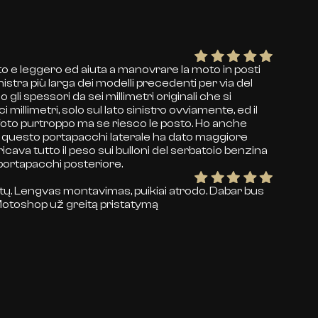
to e leggero ed aiuta a manovrare la moto in posti
nistra più larga dei modelli precedenti per via del
gli spessori da sei millimetri originali che si
millimetri, solo sul lato sinistro ovviamente, ed il
e foto purtroppo ma se riesco le posto. Ho anche
o questo portapacchi laterale ha dato maggiore
icava tutto il peso sui bulloni del serbatoio benzina
 portapacchi posteriore.
ų. Lengvas montavimas, puikiai atrodo. Dabar bus
gMotoshop už greitą pristatymą