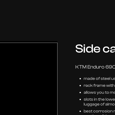
Side c
KTM Enduro 690 
made of steel 
rack frame with
allows you to m
slots in the lo
luggage of almo
best corrosion 